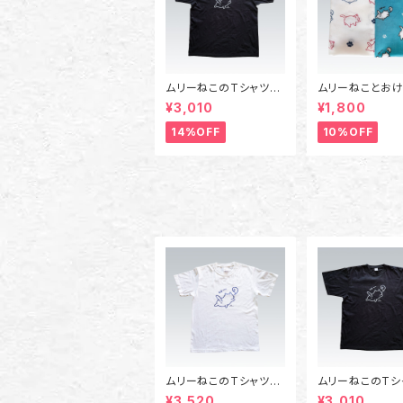
ムリーねこのTシャツ
ムリーねことお
（黒）Sサイズ～XLサイ
の手ぬぐい
¥3,010
¥1,800
ズ
14%OFF
10%OFF
ムリーねこのTシャツ
ムリーねこのTシ
（白）2XLサイズ～3XL
（黒）Sサイズ～X
¥3,520
¥3,010