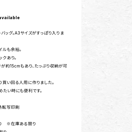
available
バッグ。A3サイズがすっぽり入りま
イルも余裕。
ックあり。
が約15cmもあり、たっぷり収納が可
り買い回る人用に作りました。
めたい時にも便利です。
熱転写印刷
り ※在庫ある限り
刷り