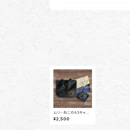
ムリ―ねこのA3キャン
バストートバッグ（黒/白/
¥2,500
ネイビー）