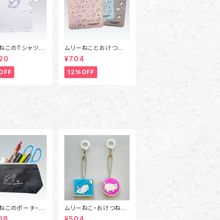
ねこのTシャツ
ムリーねことおけつねこ
2XLサイズ～3XL
のミニタオル
20
¥704
OFF
12%OFF
ねこのポーチ・ペ
ムリーねこ・おけつねこ
ス（Sサイズ）
のアクリルキーホルダ
08
¥504