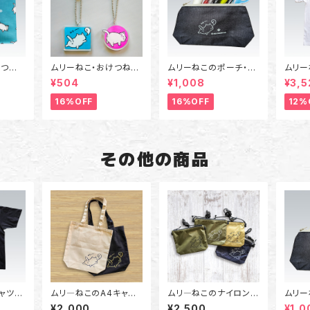
けつねこ
ムリーねこ・おけつねこ
ムリーねこのポーチ・ペ
ムリー
のアクリルキーホルダ
ンケース（Sサイズ）
（白）
¥504
¥1,008
¥3,5
ー兼アンブレラマーカ
サイズ
ー
16%OFF
16%OFF
12%
その他の商品
ャツ
ムリ―ねこのA4キャン
ムリ―ねこのナイロンサ
ムリー
Lサイ
バストートバッグ（黒/
コッシュ（ネイビー/サン
ンケー
¥2,000
¥2,500
¥1,0