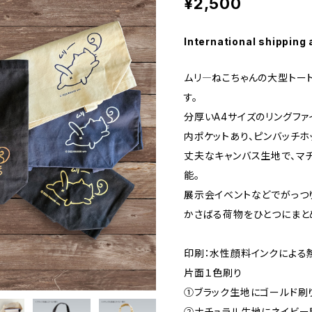
¥2,500
International shipping 
ムリ―ねこちゃんの大型トート
す。
分厚いA4サイズのリングファ
内ポケットあり、ピンバッチホ
丈夫なキャンバス生地で、マチ
能。
展示会イベントなどでがっつ
かさばる荷物をひとつにまと
印刷：水性顔料インクによる
片面１色刷り
①ブラック生地にゴールド刷
②ナチュラル生地にネイビー