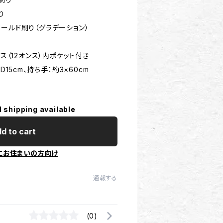
り
ールド刷り（グラデーション）
バス（12オンス）内ポケット付き
D15cm、持ち手：約3×60cm
l shipping available
d to cart
にお住まいの方向け
通報する
(0)