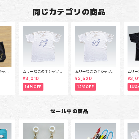
同じカテゴリの商品
キャン
ムリーねこのTシャツ
ムリーねこのTシャツ
ムリー
黒/
（白）Sサイズ～XLサイ
（白）2XLサイズ～3XL
（黒）
¥3,010
¥3,520
¥3,0
ズ
サイズ
ズ
14%OFF
12%OFF
14%
セール中の商品