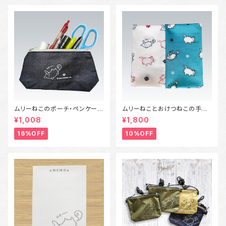
ムリーねこのポーチ・ペンケース
ムリーねことおけつねこの手ぬ
（Sサイズ）
ぐい
¥1,008
¥1,800
16%OFF
10%OFF