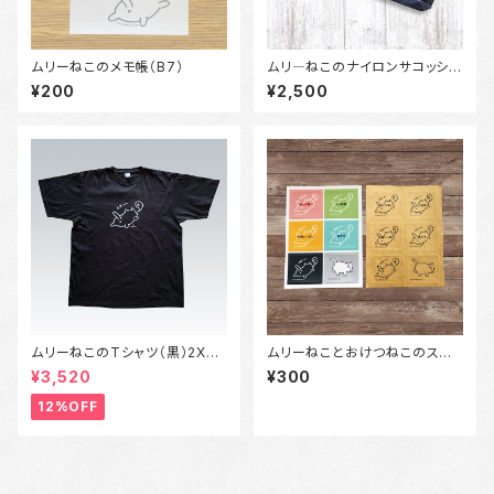
ムリーねこのメモ帳（B7）
ムリ―ねこのナイロンサコッシュ
（ネイビー/サンドカーキ/オリー
¥200
¥2,500
ブ）
ムリーねこのTシャツ（黒）2XL
ムリーねことおけつねこのステッ
サイズ～3XLサイズ
カー
¥3,520
¥300
12%OFF