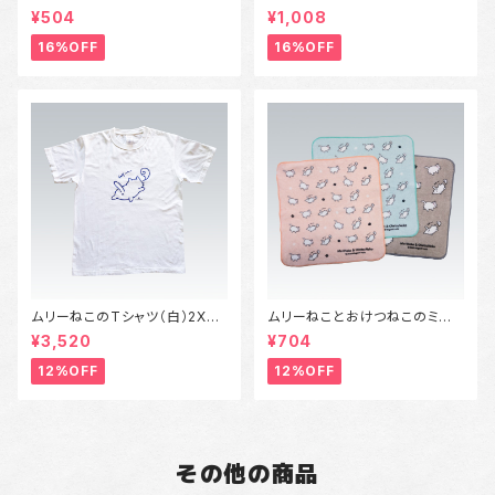
ルキーホルダー兼アンブレラマ
（Sサイズ）
¥504
¥1,008
ーカー
16%OFF
16%OFF
ムリーねこのTシャツ（白）2XL
ムリーねことおけつねこのミニタ
サイズ～3XLサイズ
オル
¥3,520
¥704
12%OFF
12%OFF
その他の商品