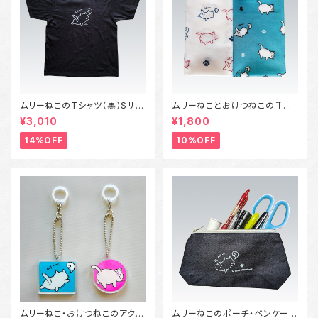
ムリーねこのTシャツ（黒）Sサイ
ムリーねことおけつねこの手ぬ
ズ～XLサイズ
ぐい
¥3,010
¥1,800
14%OFF
10%OFF
ムリーねこ・おけつねこのアクリ
ムリーねこのポーチ・ペンケース