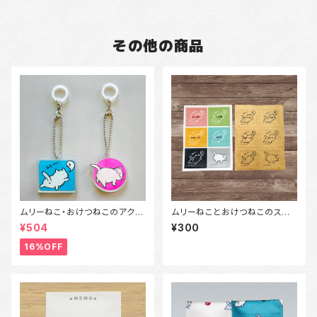
その他の商品
ムリーねこ・おけつねこのアクリ
ムリーねことおけつねこのステッ
ルキーホルダー兼アンブレラマ
カー
¥504
¥300
ーカー
16%OFF