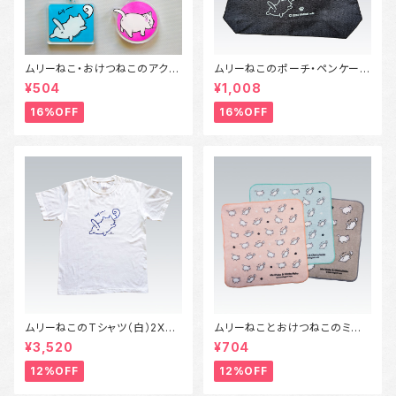
ムリーねこ・おけつねこのアクリ
ムリーねこのポーチ・ペンケース
ルキーホルダー兼アンブレラマ
（Sサイズ）
¥504
¥1,008
ーカー
16%OFF
16%OFF
ムリーねこのTシャツ（白）2XL
ムリーねことおけつねこのミニタ
サイズ～3XLサイズ
オル
¥3,520
¥704
12%OFF
12%OFF