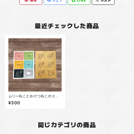
保存
シェア
LINE
ポスト
最近チェックした商品
ムリーねことおけつねこのステッ
カー
¥300
同じカテゴリの商品