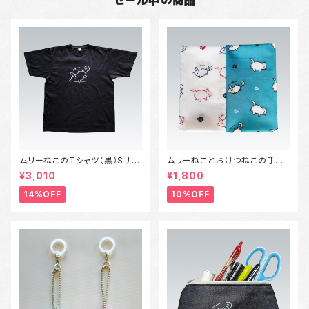
セール中の商品
ムリーねこのTシャツ（黒）Sサイ
ムリーねことおけつねこの手ぬ
ズ～XLサイズ
ぐい
¥3,010
¥1,800
14%OFF
10%OFF