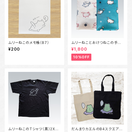
ムリーねこのメモ帳（B7）
ムリーねことおけつねこの手ぬ
ぐい
¥200
¥1,800
10%OFF
ムリーねこのTシャツ（黒）2XL
だんまりカエルのB4スクエア型